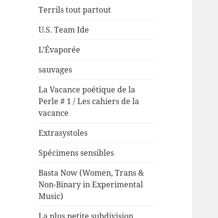
Terrils tout partout
U.S. Team Ide
L’Évaporée
sauvages
La Vacance poétique de la
Perle # 1 / Les cahiers de la
vacance
Extrasystoles
Spécimens sensibles
Basta Now (Women, Trans &
Non-Binary in Experimental
Music)
La plus petite subdivision