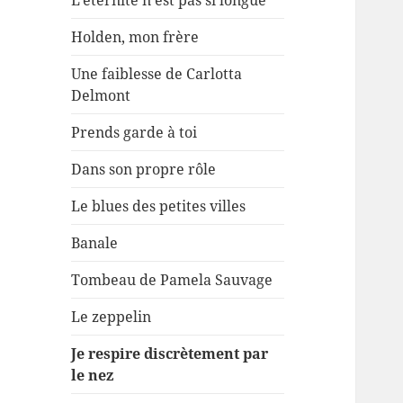
L’éternité n’est pas si longue
Holden, mon frère
Une faiblesse de Carlotta
Delmont
Prends garde à toi
Dans son propre rôle
Le blues des petites villes
Banale
Tombeau de Pamela Sauvage
Le zeppelin
Je respire discrètement par
le nez