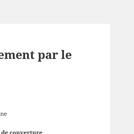
tement par le
une
 de couverture