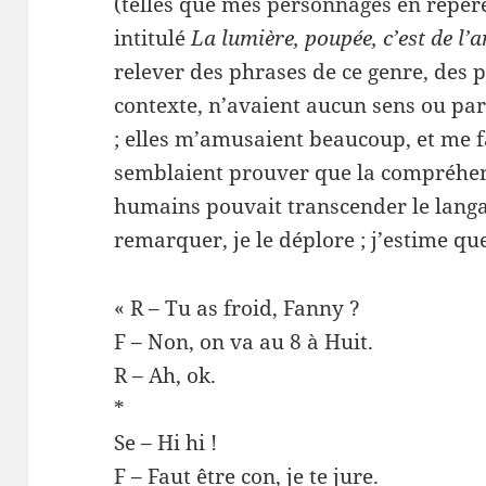
(telles que mes personnages en repèr
intitulé
La lumière, poupée, c’est de l
relever des phrases de ce genre, des p
contexte, n’avaient aucun sens ou pa
; elles m’amusaient beaucoup, et me f
semblaient prouver que la compréhen
humains pouvait transcender le langage
remarquer, je le déplore ; j’estime qu
« R – Tu as froid, Fanny ?
F – Non, on va au 8 à Huit.
R – Ah, ok.
*
Se – Hi hi !
F – Faut être con, je te jure.