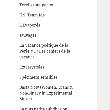
Terrils tout partout
U.S. Team Ide
L’Évaporée
sauvages
La Vacance poétique de la
Perle # 1 / Les cahiers de la
vacance
Extrasystoles
Spécimens sensibles
Basta Now (Women, Trans &
Non-Binary in Experimental
Music)
La plus petite subdivision