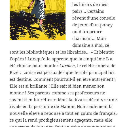
les loisirs de mes
pairs… Certains
rêvent d’une console
de jeux, d’un poney
ou d’un prince
charmant… Mon
domaine à moi, ce
sont les bibliothèques et les librairies… » Et bientôt
l’opéra ! Lorsqu’elle apprend que la cinquième B a
été choisie pour monter
Carmen
, le célèbre opéra de
Bizet, Louise est persuadée que le rôle principal lui
est destiné. Comment pourrait-il en être autrement ?
Elle est si brillante ! Elle sait si bien mener son
monde ! Ses parents comme ses professeurs ne
savent rien lui refuser. Mais la diva se découvre une
rivale en la personne de Manon. Non seulement la
nouvelle élève a réponse à tout en cours de français,
ce qui la rend prodigieusement agaçante, mais elle
se permet de jouer au foot en robe de communion à