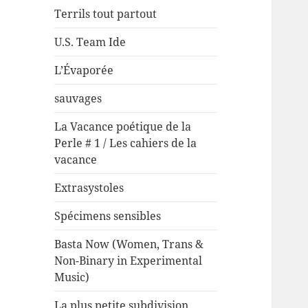
Terrils tout partout
U.S. Team Ide
L’Évaporée
sauvages
La Vacance poétique de la
Perle # 1 / Les cahiers de la
vacance
Extrasystoles
Spécimens sensibles
Basta Now (Women, Trans &
Non-Binary in Experimental
Music)
La plus petite subdivision