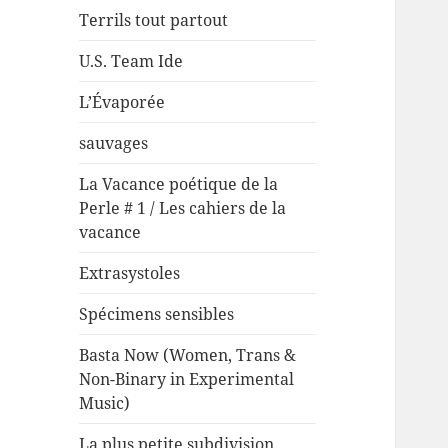
Terrils tout partout
U.S. Team Ide
L’Évaporée
sauvages
La Vacance poétique de la
Perle # 1 / Les cahiers de la
vacance
Extrasystoles
Spécimens sensibles
Basta Now (Women, Trans &
Non-Binary in Experimental
Music)
La plus petite subdivision