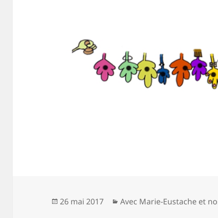
Publié
Catégories
26 mai 2017
Avec Marie-Eustache et no
le