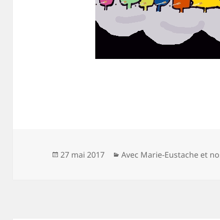
Publié
Catégories
27 mai 2017
Avec Marie-Eustache et no
le