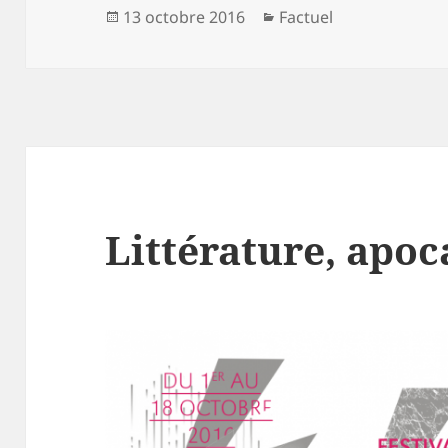
Publié
Catégories
13 octobre 2016
Factuel
le
Littérature, apoca