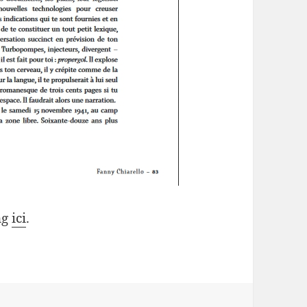
ng
ici
.