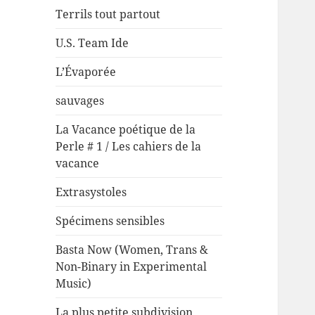
Terrils tout partout
U.S. Team Ide
L’Évaporée
sauvages
La Vacance poétique de la
Perle # 1 / Les cahiers de la
vacance
Extrasystoles
Spécimens sensibles
Basta Now (Women, Trans &
Non-Binary in Experimental
Music)
La plus petite subdivision