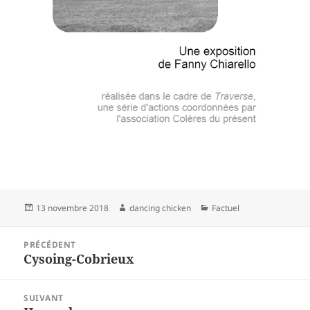
Publié
Auteur
Catégories
13 novembre 2018
dancing chicken
Factuel
le
Navigation
PRÉCÉDENT
de
Cysoing-Cobrieux
Article
l’article
précédent :
SUIVANT