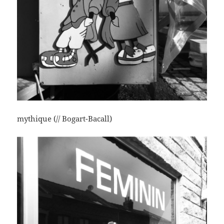
mythique (// Bogart-Bacall)