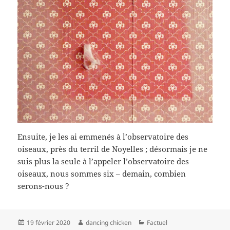
Ensuite, je les ai emmenés à l’observatoire des
oiseaux, près du terril de Noyelles ; désormais je ne
suis plus la seule à l’appeler l’observatoire des
oiseaux, nous sommes six – demain, combien
serons-nous ?
Publié
Auteur
Catégories
19 février 2020
dancing chicken
Factuel