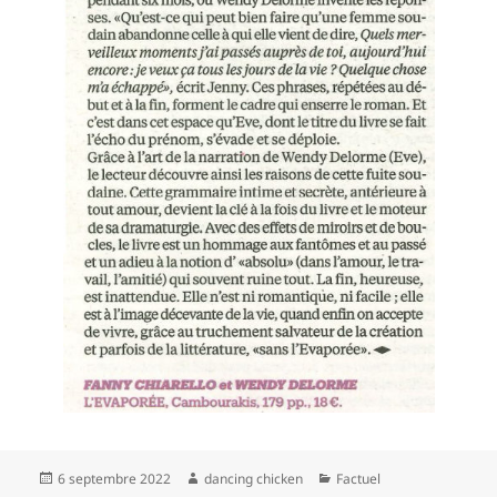
Publié
Auteur
Catégories
6 septembre 2022
dancing chicken
Factuel