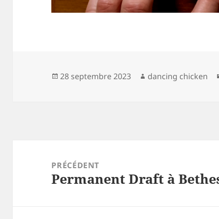
Publié
Auteur
28 septembre 2023
dancing chicken
le
Navigation
de
PRÉCÉDENT
Permanent Draft à Bethe
l’article
Article
précédent :