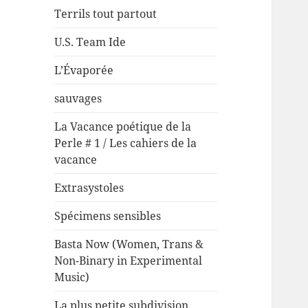
Terrils tout partout
U.S. Team Ide
L’Évaporée
sauvages
La Vacance poétique de la
Perle # 1 / Les cahiers de la
vacance
Extrasystoles
Spécimens sensibles
Basta Now (Women, Trans &
Non-Binary in Experimental
Music)
La plus petite subdivision