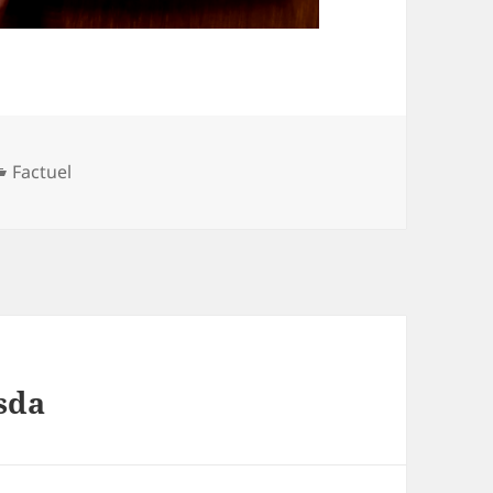
Catégories
Factuel
sda