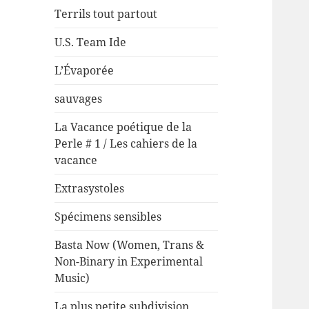
Terrils tout partout
U.S. Team Ide
L’Évaporée
sauvages
La Vacance poétique de la
Perle # 1 / Les cahiers de la
vacance
Extrasystoles
Spécimens sensibles
Basta Now (Women, Trans &
Non-Binary in Experimental
Music)
La plus petite subdivision