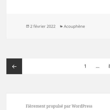
Publié
Catégories
2 février 2022
Acouphène
le
Navigation
Page
1
…
des
articles
Page
précédente
Fièrement propulsé par WordPress