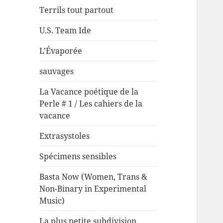
Terrils tout partout
U.S. Team Ide
L’Évaporée
sauvages
La Vacance poétique de la
Perle # 1 / Les cahiers de la
vacance
Extrasystoles
Spécimens sensibles
Basta Now (Women, Trans &
Non-Binary in Experimental
Music)
La plus petite subdivision