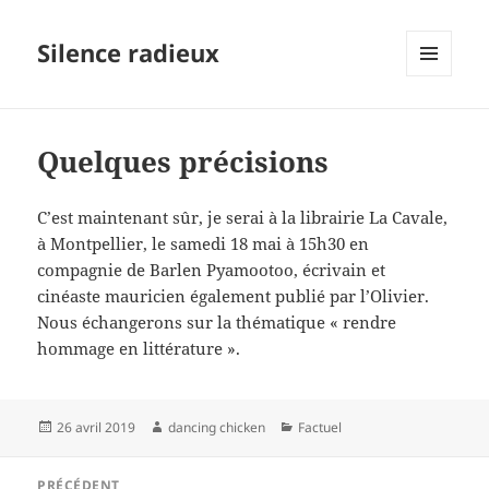
Silence radieux
MENU
ET
WIDGETS
Quelques précisions
C’est maintenant sûr, je serai à la librairie La Cavale,
à Montpellier, le samedi 18 mai à 15h30 en
compagnie de Barlen Pyamootoo, écrivain et
cinéaste mauricien également publié par l’Olivier.
Nous échangerons sur la thématique « rendre
hommage en littérature ».
Publié
Auteur
Catégories
26 avril 2019
dancing chicken
Factuel
le
Navigation
PRÉCÉDENT