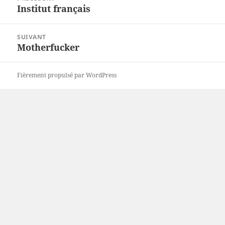
de
Institut français
Article
l’article
précédent :
SUIVANT
Motherfucker
Article
suivant :
Fièrement propulsé par WordPress