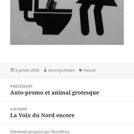
Publié
Auteur
Catégories
6 janvier 2020
dancing chicken
Factuel
le
Navigation
PRÉCÉDENT
de
Auto-promo et animal grotesque
Article
l’article
précédent :
SUIVANT
La Voix du Nord encore
Article
suivant :
Fièrement propulsé par WordPress