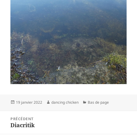
Publié
Auteur
Catégories
19 janvier 2022
dancing chicken
Bas de page
le
Navigation
PRÉCÉDENT
de
Diacritik
Article
l’article
précédent :