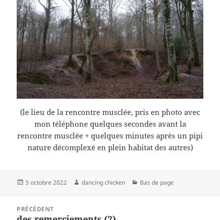
(le lieu de la rencontre musclée, pris en photo avec
mon téléphone quelques secondes avant la
rencontre musclée + quelques minutes après un pipi
nature décomplexé en plein habitat des autres)
Publié
Auteur
Catégories
5 octobre 2022
dancing chicken
Bas de page
le
Navigation
PRÉCÉDENT
de
des remerciements (2)
Article