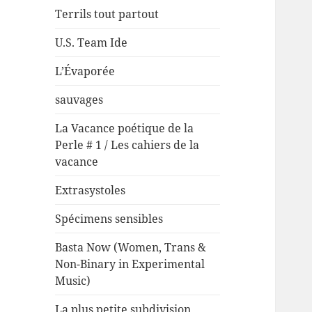
Terrils tout partout
U.S. Team Ide
L’Évaporée
sauvages
La Vacance poétique de la
Perle # 1 / Les cahiers de la
vacance
Extrasystoles
Spécimens sensibles
Basta Now (Women, Trans &
Non-Binary in Experimental
Music)
La plus petite subdivision