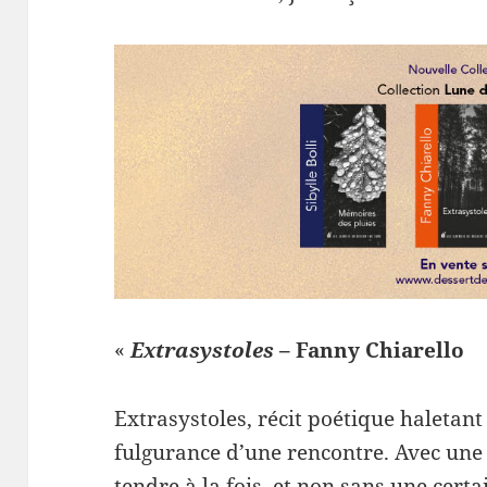
«
Extrasystoles
– Fanny Chiarello
Extrasystoles, récit poétique haletan
fulgurance d’une rencontre. Avec une 
tendre à la fois, et non sans une cert