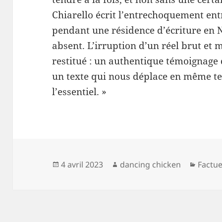
Chiarello écrit l’entrechoquement ent
pendant une résidence d’écriture en
absent. L’irruption d’un réel brut et
restitué : un authentique témoignage d
un texte qui nous déplace en même t
l’essentiel. »
Publié
Auteur
Catégo
4 avril 2023
dancing chicken
Factue
le