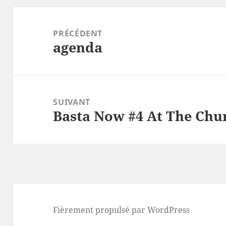
Navigation
de
PRÉCÉDENT
agenda
l’article
Article
précédent :
SUIVANT
Basta Now #4 At The Chu
Article
suivant :
Fièrement propulsé par WordPress