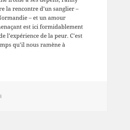
re la rencontre d’un sanglier –
 Normandie – et un amour
 menaçant est ici formidablement
e l’expérience de la peur. C’est
emps qu’il nous ramène à
ries
l