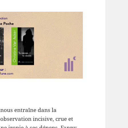
t nous entraîne dans la
observation incisive, crue et
aine ironie à ses dépens, Fanny