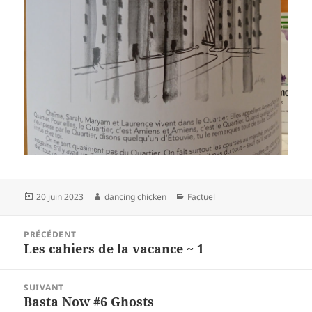
Publié
Auteur
Catégories
20 juin 2023
dancing chicken
Factuel
le
Navigation
PRÉCÉDENT
de
Les cahiers de la vacance ~ 1
Article
l’article
précédent :
SUIVANT
Basta Now #6 Ghosts
Article