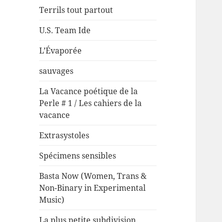
Terrils tout partout
U.S. Team Ide
L’Évaporée
sauvages
La Vacance poétique de la
Perle # 1 / Les cahiers de la
vacance
Extrasystoles
Spécimens sensibles
Basta Now (Women, Trans &
Non-Binary in Experimental
Music)
La plus petite subdivision