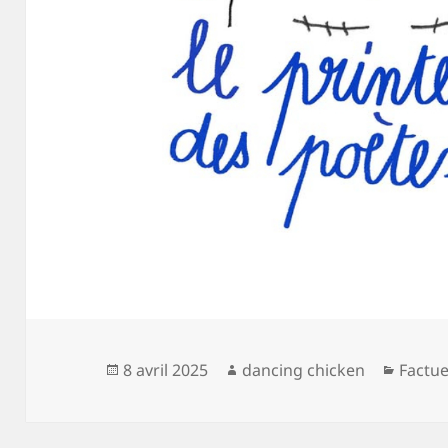
Publié
Auteur
Catégo
8 avril 2025
dancing chicken
Factue
le