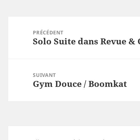
Navigation
de
PRÉCÉDENT
Solo Suite dans Revue & 
l’article
Article
précédent :
SUIVANT
Gym Douce / Boomkat
Article
suivant :