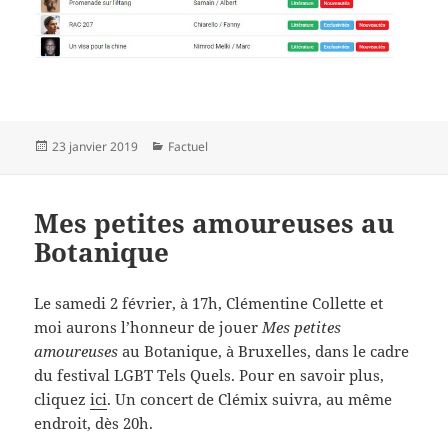
Publié
Catégories
23 janvier 2019
Factuel
le
Mes petites amoureuses au
Botanique
Le samedi 2 février, à 17h, Clémentine Collette et
moi aurons l’honneur de jouer
Mes petites
amoureuses
au Botanique, à Bruxelles, dans le cadre
du festival LGBT Tels Quels. Pour en savoir plus,
cliquez
ici
. Un concert de Clémix suivra, au même
endroit, dès 20h.