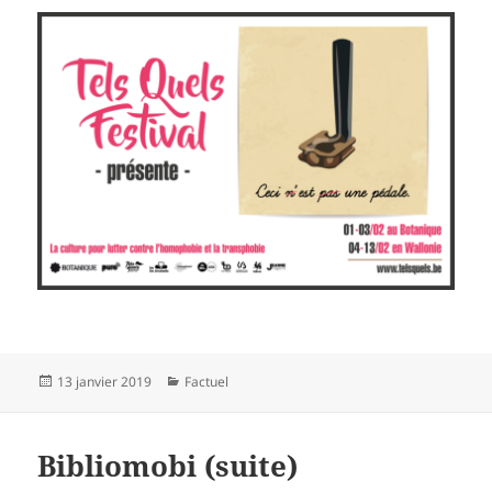
Publié
Catégories
13 janvier 2019
Factuel
le
Bibliomobi (suite)