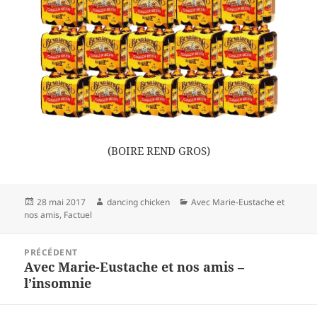
(BOIRE REND GROS)
Publié
Auteur
Catégories
28 mai 2017
dancing chicken
Avec Marie-Eustache et
le
nos amis
,
Factuel
Navigation
PRÉCÉDENT
de
Avec Marie-Eustache et nos amis –
Article
l’article
l’insomnie
précédent :