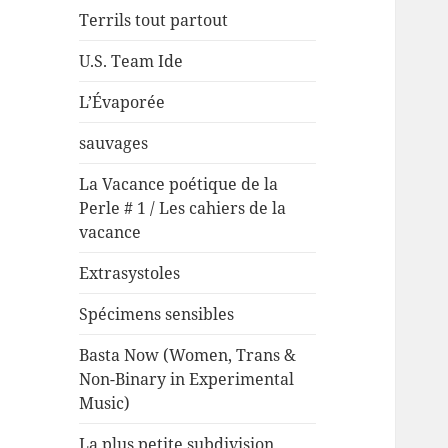
Terrils tout partout
U.S. Team Ide
L’Évaporée
sauvages
La Vacance poétique de la
Perle # 1 / Les cahiers de la
vacance
Extrasystoles
Spécimens sensibles
Basta Now (Women, Trans &
Non-Binary in Experimental
Music)
La plus petite subdivision