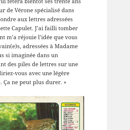
ui fêtera bientôt ses trente ans
eur de Vérone spécialisé dans
pondre aux lettres adressées
tte Capulet. J’ai failli tomber
ant m’a réjouie l’idée que vous
rivain(e)s, adressées à Madame
ous si imaginée dans un
t des piles de lettres sur une
diriez-vous avec une légère
3. Ça ne peut plus durer. »