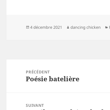
Publié
Auteur
4 décembre 2021
dancing chicken
le
Navigation
de
PRÉCÉDENT
Poésie batelière
l’article
Article
précédent :
SUIVANT