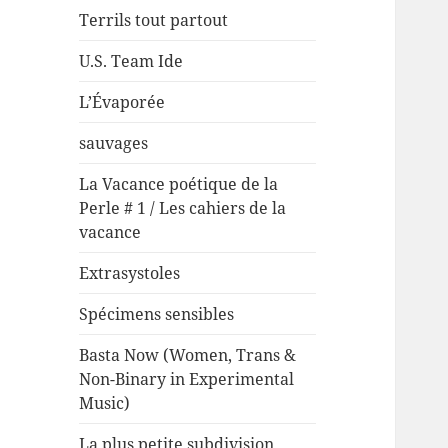
Terrils tout partout
U.S. Team Ide
L’Évaporée
sauvages
La Vacance poétique de la
Perle # 1 / Les cahiers de la
vacance
Extrasystoles
Spécimens sensibles
Basta Now (Women, Trans &
Non-Binary in Experimental
Music)
La plus petite subdivision