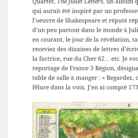
Quartet,
The Juliet Letters
, un album q
qui aurait été inspiré par un profess
l’oeuvre de Shakespeare et réputé ré
d’un peu partout dans le monde à Julie
en courant, le jour de la révélation, t
receviez des dizaines de lettres d’éc
la factrice, rue du Cher 62… etc. Je v
reportage de France 3 Région, désignan
table de salle à manger : « Regardez, 
fêlure dans la voix. J’en ai compté 17