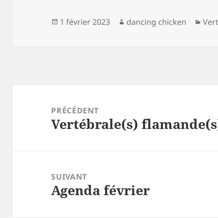
Publié
Auteur
Cat
1 février 2023
dancing chicken
Vert
le
Navigation
de
PRÉCÉDENT
Vertébrale(s) flamande(s)
l’article
Article
précédent :
SUIVANT
Agenda février
Article
suivant :