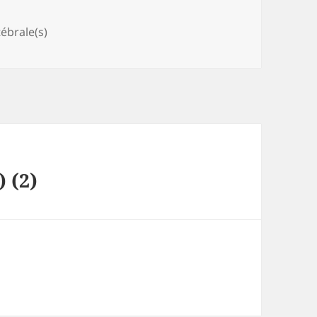
égories
ébrale(s)
 (2)