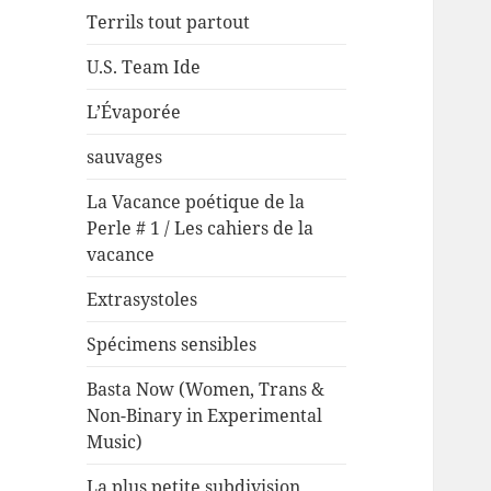
Terrils tout partout
U.S. Team Ide
L’Évaporée
sauvages
La Vacance poétique de la
Perle # 1 / Les cahiers de la
vacance
Extrasystoles
Spécimens sensibles
Basta Now (Women, Trans &
Non-Binary in Experimental
Music)
La plus petite subdivision