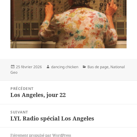
Publié
Auteur
Catégories
25 février 2026
dancing chicken
Bas de page
,
National
le
Geo
Navigation
PRÉCÉDENT
de
Los Angeles, jour 22
Article
l’article
précédent :
SUIVANT
LYL Radio spécial Los Angeles
Article
suivant :
Fièrement propulsé par WordPress