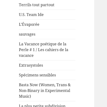
Terrils tout partout
U.S. Team Ide
L’Évaporée
sauvages
La Vacance poétique de la
Perle # 1 / Les cahiers de la
vacance
Extrasystoles
Spécimens sensibles
Basta Now (Women, Trans &
Non-Binary in Experimental
Music)
La plus petite subdivision