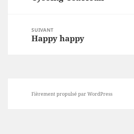
précédent :
SUIVANT
Happy happy
Article
suivant :
Fièrement propulsé par WordPress