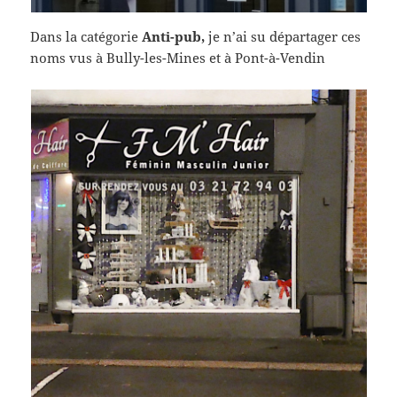
Dans la catégorie
Anti-pub,
je n’ai su départager ces
noms vus à Bully-les-Mines et à Pont-à-Vendin