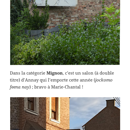
Dans la catégorie
Mignon
, c’est un salon (à double
titre) d’Annay qui l’emporte cette année (
jockomo
feena nay
) ; bravo à Marie-Chantal !