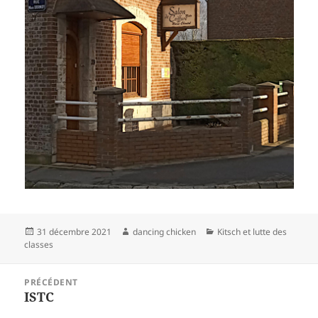
Publié
Auteur
Catégories
31 décembre 2021
dancing chicken
Kitsch et lutte des
le
classes
Navigation
PRÉCÉDENT
de
ISTC
Article
l’article
précédent :