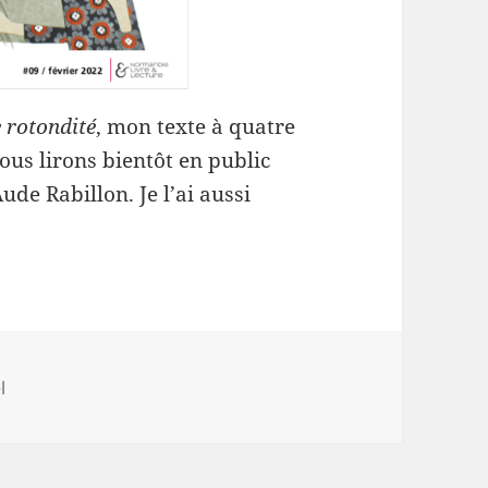
e rotondité
, mon texte à quatre
us lirons bientôt en public
de Rabillon. Je l’ai aussi
ries
l