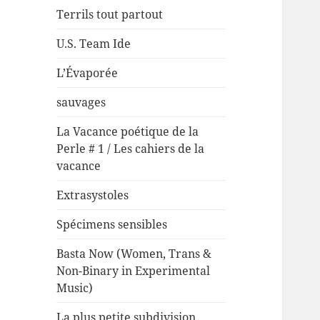
Terrils tout partout
U.S. Team Ide
L’Évaporée
sauvages
La Vacance poétique de la
Perle # 1 / Les cahiers de la
vacance
Extrasystoles
Spécimens sensibles
Basta Now (Women, Trans &
Non-Binary in Experimental
Music)
La plus petite subdivision