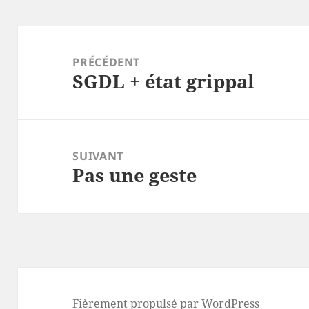
Navigation
de
PRÉCÉDENT
SGDL + état grippal
l’article
Article
précédent :
SUIVANT
Pas une geste
Article
suivant :
Fièrement propulsé par WordPress