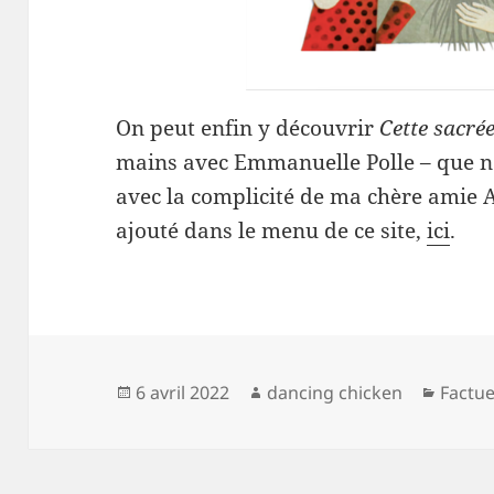
On peut enfin y découvrir
Cette sacré
mains avec Emmanuelle Polle – que no
avec la complicité de ma chère amie Au
ajouté dans le menu de ce site,
ici
.
Publié
Auteur
Catégo
6 avril 2022
dancing chicken
Factue
le