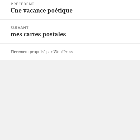
PRÉCÉDENT
de
Une vacance poétique
Article
l’article
précédent :
SUIVANT
mes cartes postales
Article
suivant :
Fièrement propulsé par WordPress