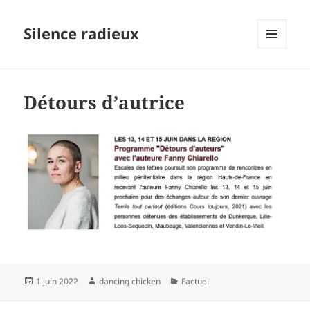
Silence radieux
MENU
ET
WIDGETS
Détours d’autrice
Publié
Auteur
Catégories
1 juin 2022
dancing chicken
Factuel
le
Navigation