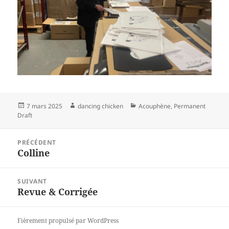
Publié
Auteur
Catégories
7 mars 2025
dancing chicken
Acouphène
,
Permanent
le
Draft
Navigation
PRÉCÉDENT
de
Colline
Article
l’article
précédent :
SUIVANT
Revue & Corrigée
Article
suivant :
Fièrement propulsé par WordPress