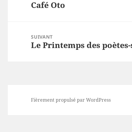
Café Oto
l’article
Article
précédent :
SUIVANT
Le Printemps des poètes-
Article
suivant :
Fièrement propulsé par WordPress