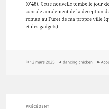
(0’48). Cette nouvelle tombe le jour de
console amplement de la déception d
roman au Furet de ma propre ville (qu
et des gadgets).
Publié
Auteur
Caté
12 mars 2025
dancing chicken
Aco
le
Navigation
de
PRÉCÉDENT