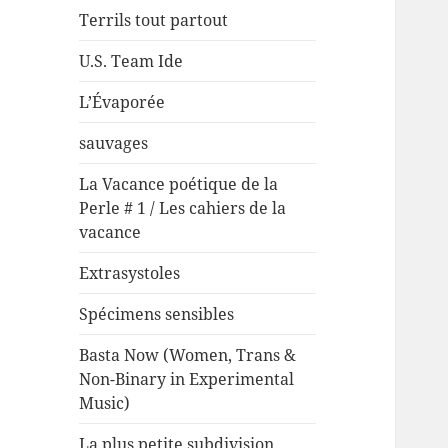
Terrils tout partout
U.S. Team Ide
L’Évaporée
sauvages
La Vacance poétique de la
Perle # 1 / Les cahiers de la
vacance
Extrasystoles
Spécimens sensibles
Basta Now (Women, Trans &
Non-Binary in Experimental
Music)
La plus petite subdivision