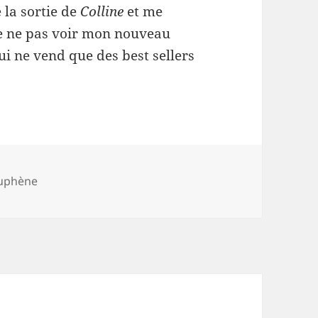
 la sortie de
Colline
et me
e ne pas voir mon nouveau
i ne vend que des best sellers
gories
uphène