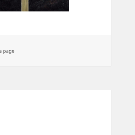
ories
e page