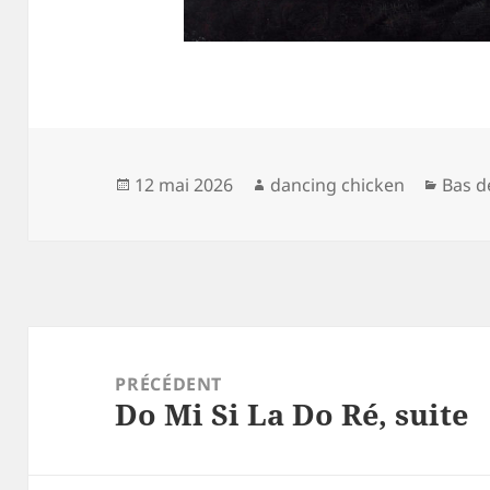
Publié
Auteur
Catég
12 mai 2026
dancing chicken
Bas d
le
Navigation
de
PRÉCÉDENT
Do Mi Si La Do Ré, suite
l’article
Article
précédent :