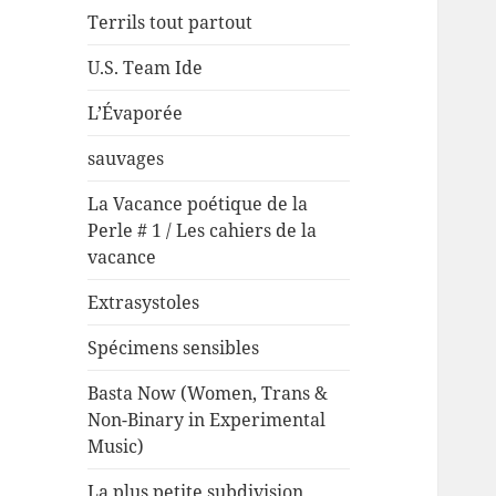
Terrils tout partout
U.S. Team Ide
L’Évaporée
sauvages
La Vacance poétique de la
Perle # 1 / Les cahiers de la
vacance
Extrasystoles
Spécimens sensibles
Basta Now (Women, Trans &
Non-Binary in Experimental
Music)
La plus petite subdivision