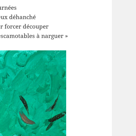
ournées
ieux déhanché
er forcer découper
 escamotables à narguer »