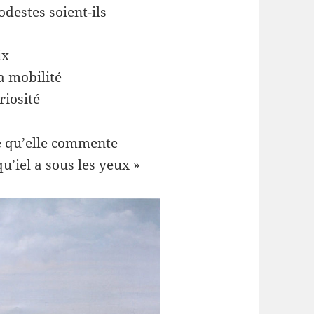
destes soient-ils
ix
la mobilité
riosité
e qu’elle commente
u’iel a sous les yeux »