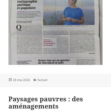
Publié
Catégories
28 mai 2026
Factuel
le
Paysages pauvres : des
aménagements